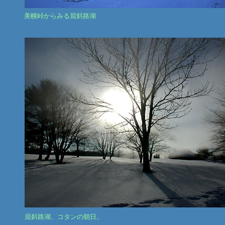
美幌峠からみる屈斜路湖
屈斜路湖、コタンの朝日。