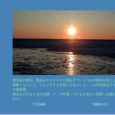
尾岱沼の朝日。気温がマイナス２０度以下でいくつかの条件が合う
四角くなったり、ワイングラスの形になるという。この日気温はマ
５度程度。
残念ながらまん丸の太陽。３，４年通っているが未だに四角い太陽
ない。
<<< back
before >>>